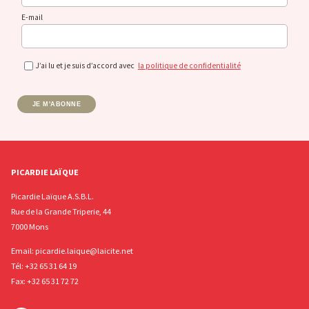
E-mail
J’ai lu et je suis d’accord avec
la politique de confidentialité
JE M'ABONNE
PICARDIE LAÏQUE
Picardie Laïque A.S.B.L.
Rue de la Grande Triperie, 44
7000 Mons
Email:
picardie.laique@laicite.net
Tél:
+32 65 31 64 19
Fax: +32 65 31 72 72