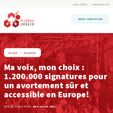
Labo Philo
HumaniCité
NOUS CONTACTER
string(9) « actualite »
Accueil
Actualités
Ma voix, mon choix :
1.200.000 signatures pour
un avortement sûr et
accessible en Europe!
DATE DE PUBLICATION :
MER 23 AVR 2025