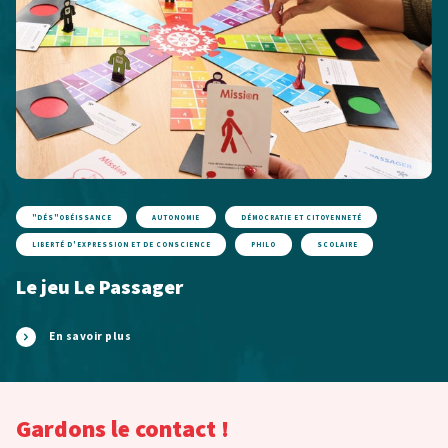
"DÉS"OBÉISSANCE
AUTONOMIE
DÉMOCRATIE ET CITOYENNETÉ
LIBERTÉ D'EXPRESSION ET DE CONSCIENCE
PHILO
SCOLAIRE
Le jeu Le Passager
En savoir plus
Gardons le contact !