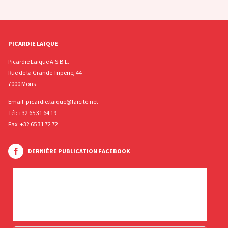
PICARDIE LAÏQUE
Picardie Laïque A.S.B.L.
Rue de la Grande Triperie, 44
7000 Mons
Email:
picardie.laique@laicite.net
Tél:
+32 65 31 64 19
Fax: +32 65 31 72 72
DERNIÈRE PUBLICATION FACEBOOK