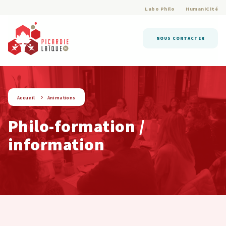
Labo Philo
HumaniCité
NOUS CONTACTER
Accueil
Animations
Philo-formation /
information