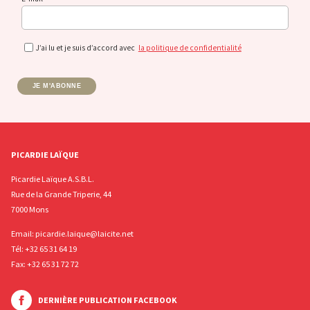
J’ai lu et je suis d’accord avec
la politique de confidentialité
JE M'ABONNE
PICARDIE LAÏQUE
Picardie Laïque A.S.B.L.
Rue de la Grande Triperie, 44
7000 Mons
Email:
picardie.laique@laicite.net
Tél:
+32 65 31 64 19
Fax: +32 65 31 72 72
DERNIÈRE PUBLICATION FACEBOOK