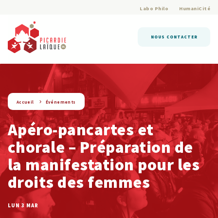
Labo Philo
HumaniCité
NOUS CONTACTER
string(9) « evenement »
Accueil
Événements
Apéro-pancartes et
chorale – Préparation de
la manifestation pour les
droits des femmes
LUN 3 MAR