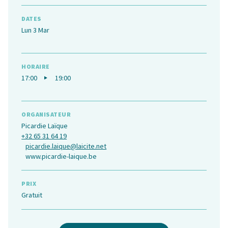
DATES
Lun 3 Mar
HORAIRE
17:00
19:00
ORGANISATEUR
Picardie Laïque
+32 65 31 64 19
picardie.laique@laicite.net
www.picardie-laique.be
PRIX
Gratuit