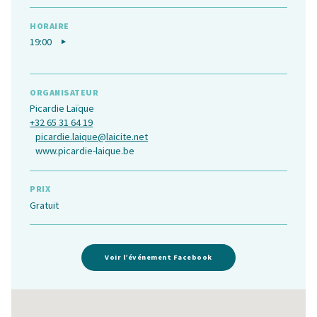
HORAIRE
19:00
ORGANISATEUR
Picardie Laïque
+32 65 31 64 19
picardie.laique@laicite.net
www.picardie-laique.be
PRIX
Gratuit
Voir l’événement Facebook