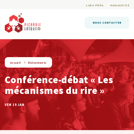
Labo Philo
HumaniCité
NOUS CONTACTER
string(9) « evenement »
Accueil
Événements
Conférence-débat « Les
mécanismes du rire »
VEN 19 JAN