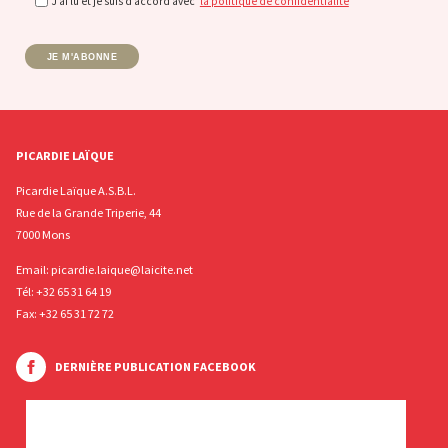
J’ai lu et je suis d’accord avec
la politique de confidentialité
JE M'ABONNE
PICARDIE LAÏQUE
Picardie Laïque A.S.B.L.
Rue de la Grande Triperie, 44
7000 Mons
Email:
picardie.laique@laicite.net
Tél:
+32 65 31 64 19
Fax: +32 65 31 72 72
DERNIÈRE PUBLICATION FACEBOOK