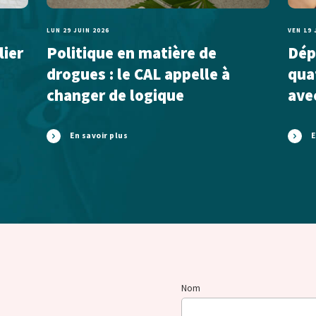
LUN 29 JUIN 2026
VEN 19 
lier
Politique en matière de
Dépl
drogues : le CAL appelle à
qua
changer de logique
ave
En savoir plus
E
Nom