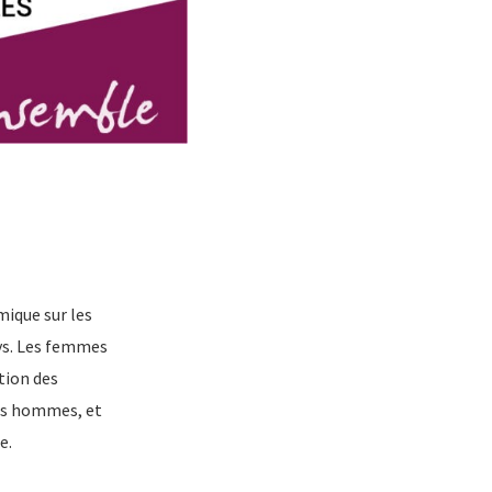
e
mique sur les
ays. Les femmes
tion des
des hommes, et
e.