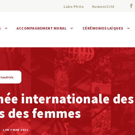
Labo Philo
HumaniCité
S
ACCOMPAGNEMENT MORAL
CÉRÉMONIES LAÏQUES
Assistance morale
Individuelle
Collective
tualités
ée internationale des
ts des femmes
 :
LUN 7 MAR 2022