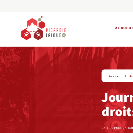
À PROPO
string(9) « actualite »
Accueil
Ac
Journ
droi
DATE DE PUBLICATION