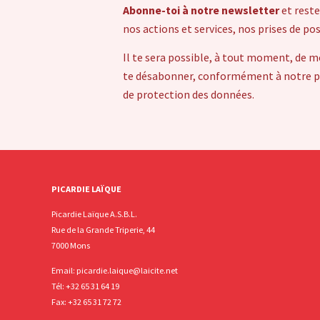
Abonne-toi à notre newsletter
et reste
nos actions et services, nos prises de po
Il te sera possible, à tout moment, de m
te désabonner, conformément à notre pol
de protection des données.
PICARDIE LAÏQUE
Picardie Laïque A.S.B.L.
Rue de la Grande Triperie, 44
7000 Mons
Email:
picardie.laique@laicite.net
Tél:
+32 65 31 64 19
Fax: +32 65 31 72 72