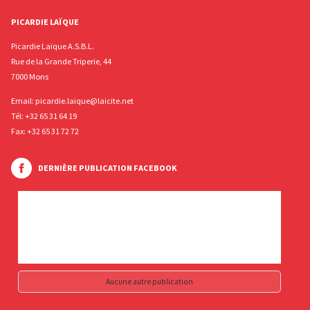
PICARDIE LAÏQUE
Picardie Laïque A.S.B.L.
Rue de la Grande Triperie, 44
7000 Mons
Email:
picardie.laique@laicite.net
Tél:
+32 65 31 64 19
Fax: +32 65 31 72 72
DERNIÈRE PUBLICATION FACEBOOK
Aucune autre publication